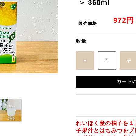
＞ 360ml
972円
販売価格
数量
-
+
カート
れいほく産の柚子を１
子果汁と
はちみつをブ