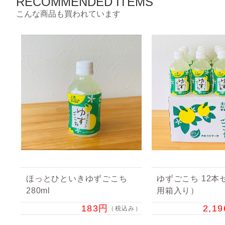
RECOMMENDED ITEMS
こんな商品も買われています
ほっとひといきゆずごこち
ゆずごこち 12本
280ml
用箱入り）
183円
2,1
（税込み）