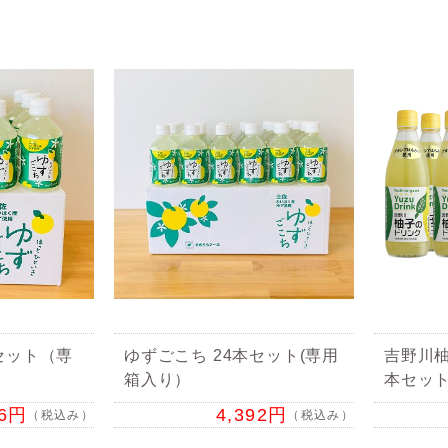
セット（専
ゆずごこち 24本セット(専用
吉野川柚
箱入り）
本セッ
96円
4,392円
（税込み）
（税込み）