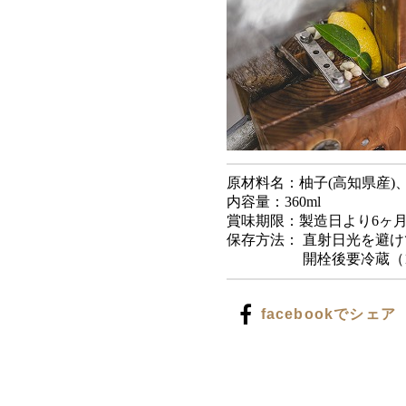
原材料名：柚子(高知県産)
内容量：360ml
賞味期限：製造日よ
保存方法： 直射日光を避
開栓後要冷蔵（10
facebookでシェア